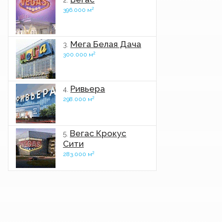
2.
2
396.000 м
Мега Белая Дача
3.
2
300.000 м
Ривьера
4.
2
298.000 м
Вегас Крокус
5.
Сити
2
283.000 м